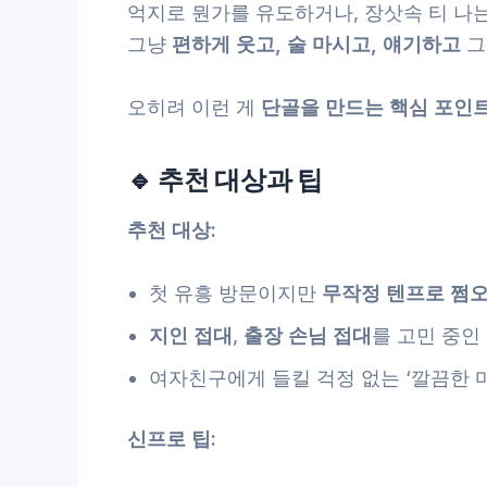
억지로 뭔가를 유도하거나, 장삿속 티 나
그냥
편하게 웃고, 술 마시고, 얘기하고
그
오히려 이런 게
단골을 만드는 핵심 포인
🔹 추천 대상과 팁
추천 대상:
첫 유흥 방문이지만
무작정 텐프로 쩜
지인 접대
,
출장 손님 접대
를 고민 중인
여자친구에게 들킬 걱정 없는 ‘깔끔한 
신프로 팁: