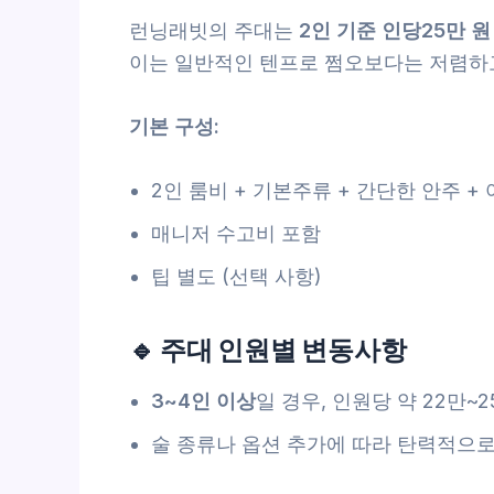
런닝래빗의 주대는
2인 기준 인당25만 원
이는 일반적인 텐프로 쩜오보다는 저렴하고
기본 구성:
2인 룸비 + 기본주류 + 간단한 안주 + 
매니저 수고비 포함
팁 별도 (선택 사항)
🔹 주대 인원별 변동사항
3~4인 이상
일 경우, 인원당 약 22만
술 종류나 옵션 추가에 따라 탄력적으