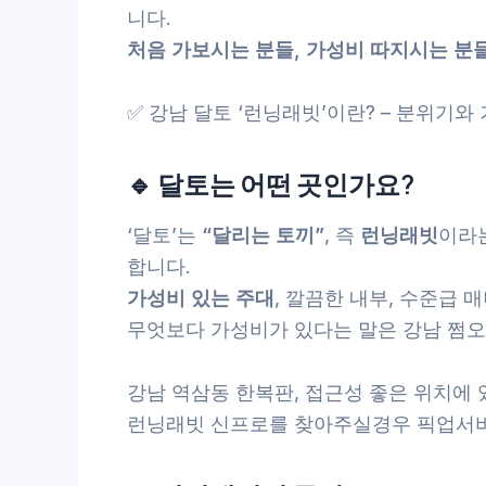
니다.
처음 가보시는 분들, 가성비 따지시는 분
✅ 강남 달토 ‘런닝래빗’이란? – 분위기와
🔹 달토는 어떤 곳인가요?
‘달토’는
“달리는 토끼”
, 즉
런닝래빗
이라
합니다.
가성비 있는 주대
, 깔끔한 내부, 수준급
무엇보다 가성비가 있다는 말은 강남 쩜
강남 역삼동 한복판, 접근성 좋은 위치에
런닝래빗 신프로를 찾아주실경우 픽업서비