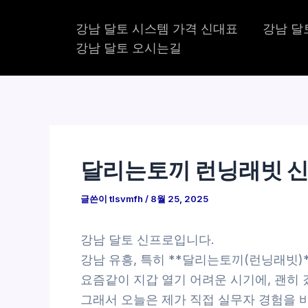
콘
강남 달토 시스템 가격 신대표
강남 달
텐
강남 달토 오시는길
츠
로
건
너
뛰
기
달리는토끼 런닝래빗 신
글쓴이
tlsvmfh
/
8월 25, 2025
강남 달토 신프로입니다.
강남 유흥, 특히 **달리는토끼(런닝래빗)*
요즘같이 지갑 열기 어려운 시기에, 괜히 
그래서 오늘은 제가 직접 실무자 경험을 