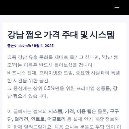
콘
Mai
텐
Men
츠
로
강남 쩜오 가격 주대 및 시스템
건
너
글쓴이
tlsvmfh
/
9월 4, 2025
뛰
요즘 강남 유흥 문화를 제대로 즐기고 싶다면, ‘강남 쩜
기
오’라는 이름은 반드시 들어보셨을 겁니다.
비즈니스 접대, 프라이빗한 모임, 중요한 사람과의 특별
한 시간을 위한 공간.
그 중심에는 상위 0.5%만을 위한 프리미엄 정통룸,
강
남 쩜오
가 있습니다.
이 글에서는 쩜오의
시스템, 가격, 이용 팁
은 물론,
구구
단, 멀리건, 인트로, 더글로리
등 실제 인기 매장 정보까
지 함께 알려드릴게요. 처음 오시는 분들도 부담 없이 이