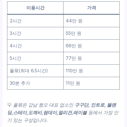
이용시간
가격
2시간
44만 원
3시간
55만 원
4시간
66만 원
5시간
77만 원
풀묶(최대 6.5시간)
110만 원
30분 추가
11만 원
💡
풀묶은 강남 쩜오 대표 업소인
구구단, 인트로, 블랜
딩,스테이,도깨비,썸데이,멀리건,레이블
등에서 가장 인
기 있는 구성입니다.