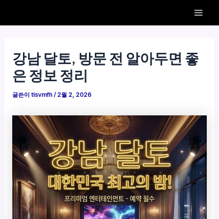
콘
Mai
텐
Men
츠
로
강남 달토, 방문 전 알아두면 좋
건
은 정보 정리
너
뛰
글쓴이
tlsvmfh
/
2월 2, 2026
기