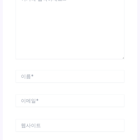
에
입
력
하
세
요...
이
름
*
이
메
일
*
웹
사
이